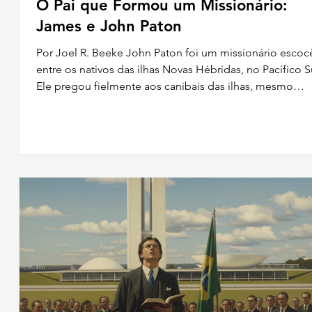
O Pai que Formou um Missionário:
James e John Paton
a
Por Joel R. Beeke John Paton foi um missionário escocês
de
entre os nativos das ilhas Novas Hébridas, no Pacífico S
Ele pregou fielmente aos canibais das ilhas, mesmo
recebendo frequentes ameaças de morte. O Senhor us
poderosamente Paton para converter muitos nativos, 
como para inspirar outros homens piedosos a se torna
missionários no Pacífico Sul. Embora Paton tenha
enfrentado enormes dificuldades e tristezas, persevero
por amor a Cristo. Uma das formas pelas qua