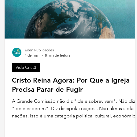
Éden Publicações
4 de mar.
8 min de leitura
Vida Cristã
Cristo Reina Agora: Por Que a Igreja
Precisa Parar de Fugir
A Grande Comissão não diz "ide e sobrevivam". Não diz
"ide e esperem". Diz discipulai nações. Não almas isolad
nações. Isso é uma categoria política, cultural, econômica
É uma afirmação de que o Evangelho tem jurisdição sobr
todas as áreas da vida humana.