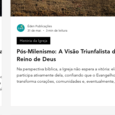
Éden Publicações
31 de mar.
3 min de leitura
História da Igreja
a
Pós-Milenismo: A Visão Triunfalista 
Reino de Deus
Na perspectiva bíblica, a Igreja não espera a vitória: el
participa ativamente dela, confiando que o Evangelh
nda
transforma corações, comunidades e, eventualmente,
a o
culturas inteiras.
il