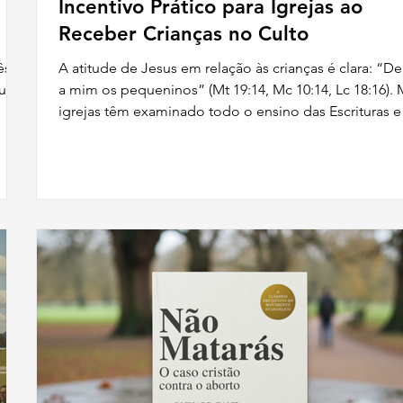
Incentivo Prático para Igrejas ao
Receber Crianças no Culto
A atitude de Jesus em relação às crianças é clara: “Dei
ul.
a mim os pequeninos” (Mt 19:14, Mc 10:14, Lc 18:16). 
igrejas têm examinado todo o ensino das Escrituras e
ou
concluído que devemos refletir a atitude de Jesus e
bem
acolher as crianças na reunião de adoração congregac
rem
Não precisamos pedir desculpas por trazer crianças p
adoração. Este é o desígnio de Deus.
u