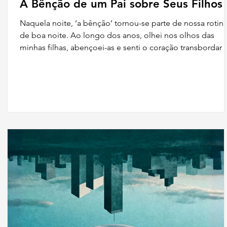
A Bênção de um Pai sobre Seus Filhos
Naquela noite, ‘a bênção’ tornou-se parte de nossa rotin
de boa noite. Ao longo dos anos, olhei nos olhos das
minhas filhas, abençoei-as e senti o coração transbordar 
esperança que só Deus poderia realizar em suas vidas.