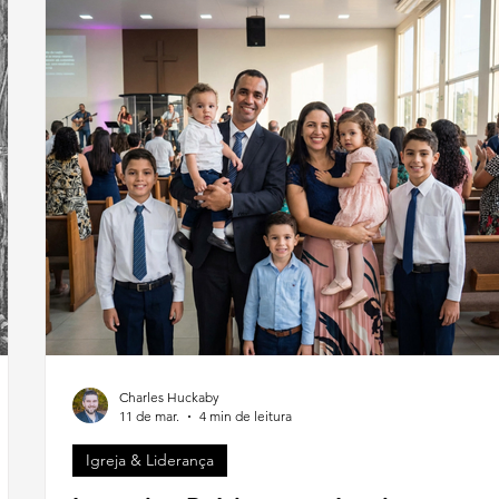
Charles Huckaby
11 de mar.
4 min de leitura
Igreja & Liderança