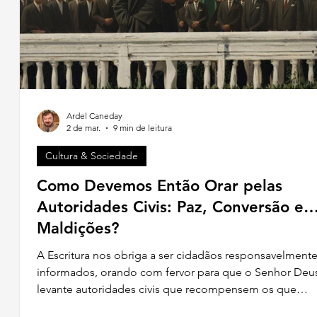
Ardel Caneday
2 de mar.
9 min de leitura
Cultura & Sociedade
Como Devemos Então Orar pelas
Autoridades Civis: Paz, Conversão e
Maldições?
as,
A Escritura nos obriga a ser cidadãos responsavelment
.
informados, orando com fervor para que o Senhor Deu
e
levante autoridades civis que recompensem os que
praticam o bem e punam os malfeitores, mas também 