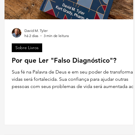
David M. Tyler
há 2 dias
3 min de leitura
Sobre Livros
Por que Ler "Falso Diagnóstico"?
Sua fé na Palavra de Deus e em seu poder de transformar
vidas será fortalecida. Sua confiança para ajudar outras
pessoas com seus problemas de vida será aumentada ao
perceber que nosso Senhor é mais do que capaz de cura
mentes confusas e corações feridos.