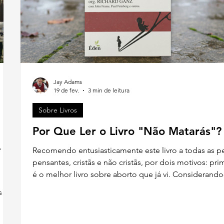
Jay Adams
19 de fev.
3 min de leitura
Sobre Livros
Por Que Ler o Livro "Não Matarás"?
…
Recomendo entusiasticamente este livro a todas as p
pensantes, cristãs e não cristãs, por dois motivos: pri
é o melhor livro sobre aborto que já vi. Considerando
e
informações e a linha argumentativa, bem como a
s
amplitude e profundidade da cobertura do assunto, e
incomparável.
para