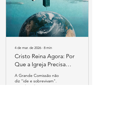
4 de mar. de 2026
∙
8
min
Cristo Reina Agora: Por
Que a Igreja Precisa
Parar de Fugir
A Grande Comissão não
diz "ide e sobrevivam".
Não diz "ide e esperem".
Diz discipulai nações. Não
almas isoladas, nações. Isso
é uma categoria política,
cultural, econômica. É uma
afirmação de que o
24
0
Evangelho tem jurisdição
sobre todas as áreas da