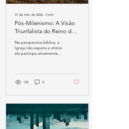
31 de mar. de 2026
∙
3
min
Pós-Milenismo: A Visão
Triunfalista do Reino de
Deus
Na perspectiva bíblica, a
Igreja não espera a vitória:
ela participa ativamente
dela, confiando que o
Evangelho transforma
corações, comunidades e,
eventualmente, culturas
inteiras.
125
0