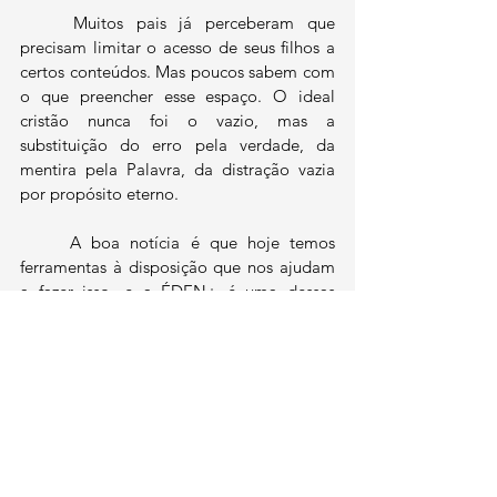
	Muitos pais já perceberam que 
precisam limitar o acesso de seus filhos a 
certos conteúdos. Mas poucos sabem com 
o que preencher esse espaço. O ideal 
cristão nunca foi o vazio, mas a 
substituição do erro pela verdade, da 
mentira pela Palavra, da distração vazia 
por propósito eterno.
	A boa notícia é que hoje temos 
ferramentas à disposição que nos ajudam 
a fazer isso, e a 
ÉDEN+
 é uma dessas 
ferramentas. Ela não substitui o 
discipulado no lar, mas ela coopera com 
ele.
	Que o Senhor nos dê graça, clareza 
e intencionalidade. E que Ele use cada 
recurso (até mesmo desenhos animados) 
para plantar Sua verdade no coração dos 