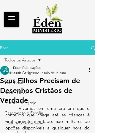
Post
Todos os Artigos
Éden Publicações
Todos os Artigos
30 de jul. de 2025
3 min de leitura
Seus Filhos Precisam de
Vida Cristã
Desenhos Cristãos de
Sobre Livros
Verdade
História da Igreja
	Vivemos em uma era em que o 
Casamento e Família
conteúdo que chega até as crianças é 
praticamente ilimitado. São milhares de 
Cultura & Sociedade
opções disponíveis a qualquer hora do 