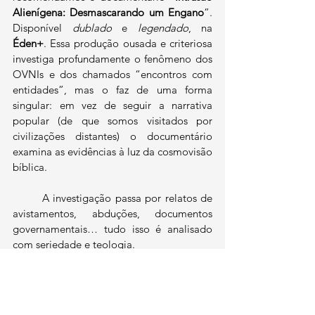
Alienígena: Desmascarando um Engano
”
. 
Disponível 
dublado 
e
 legendado
, na 
Éden+
. Essa produção ousada e criteriosa 
investiga profundamente o fenômeno dos 
OVNIs e dos chamados “encontros com 
entidades”, mas o faz de uma forma 
singular: em vez de seguir a narrativa 
popular (de que somos visitados por 
civilizações distantes) o documentário 
examina as evidências à luz da cosmovisão 
bíblica.
	A investigação passa por relatos de 
avistamentos, abduções, documentos 
governamentais… tudo isso é analisado 
com seriedade e teologia.
	Se você é um 
cristão 
que deseja ser 
maduro e preparado, não apenas para 
responder, mas para cuidar, assista. 