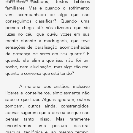
Igreja & Liderança
conselhos testados, textos bíblicos 
familiares. Mas e quando o sofrimento 
vem acompanhado de algo que não 
conseguimos classificar? Quando uma 
pessoa chega até nós dizendo que viu 
luzes no céu, que ouviu vozes em sua 
mente durante a madrugada, que teve 
sensações de paralisação acompanhadas 
da presença de seres em seu quarto? E 
quando ela afirma que isso não foi um 
sonho, nem alucinação, mas algo tão real 
quanto a conversa que está tendo?
	A maioria dos cristãos, inclusive 
líderes e conselheiros, simplesmente não 
sabe o que fazer. Alguns ignoram, outros 
zombam, outros ainda, constrangidos, 
apenas sugerem que a pessoa busque não 
pensar tanto nisso. Mas raramente 
encontramos uma postura pastoral 
madura, teológica e, ao mesmo tempo, 