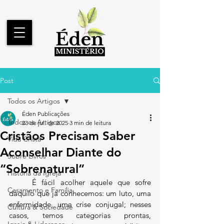
Post
Todos os Artigos
Éden Publicações
Todos os Artigos
23 de jul. de 2025
3 min de leitura
Cristãos Precisam Saber
Vida Cristã
Aconselhar Diante do
Sobre Livros
“Sobrenatural”
História da Igreja
	É fácil acolher aquele que sofre 
Casamento e Família
daquilo que já conhecemos: um luto, uma 
enfermidade, uma crise conjugal; nesses 
Cultura & Sociedade
casos, temos categorias prontas, 