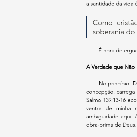
a santidade da vida é
Como cristão
soberania do 
	É hora de ergu
A Verdade que Não 
	No princípio, Deus soprou vida (Gênesis 2:7). Cada ser humano, desde o momento da 
concepção, carrega o
Salmo 139:13-16 eco
ventre de minha m
ambiguidade aqui. 
obra-prima de Deus,