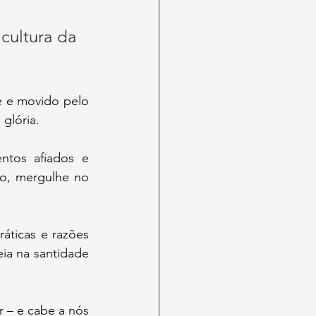
cultura da 
glória.
bíblicos? Quer aprender a defender a vida com clareza e compaixão? Então, mergulhe no 
eia na santidade 
r – e cabe a nós 