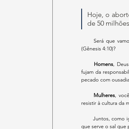
Hoje, o abort
de 50 milhões
	Será que vamos cruzar os braços enquanto o sangue dos inocentes clama da terra 
(Gênesis 4:10)?
	Homens
, Deus
fujam da responsabil
pecado com ousadia
	Mulheres
, voc
resistir à cultura d
	Juntos, como igreja, somos o sal da terra e a luz do mundo (Mateus 5:13-14) – mas de 
que serve o sal que