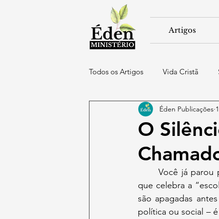
Artigos
Todos os Artigos
Vida Cristã
Éden Publicações
1
Igreja & Liderança
O Silên
Chamado 
	Você já parou para ouvir o grito silencioso dos que nunca terão voz? Em um mundo 
que celebra a “esco
são apagadas antes
política ou social –