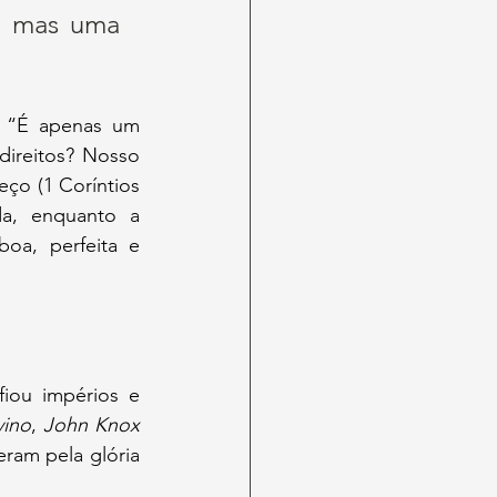
, mas uma 
direitos? Nosso 
ço (1 Coríntios 
a, enquanto a 
a, perfeita e 
vino
, 
John Knox 
ram pela glória 