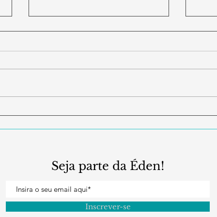
Conheça a Verdade Sobre a
A Ec
Ascensão e a Queda da
uma 
Cultura Ocidental, com
Francis Schaeffer na ÉDEN+!
Seja parte da Éden!
Inscrever-se