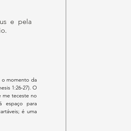
us e pela 
o. 
sis 1:26-27). O 
 me teceste no 
á espaço para 
rtáveis; é uma 