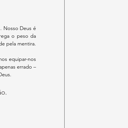
rega o peso da 
de pela mentira.
penas errado – 
Deus. 
ão.