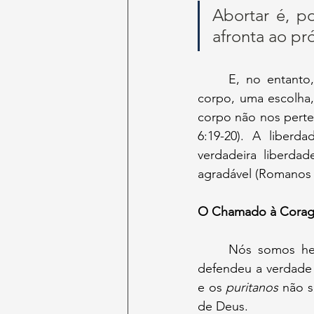
Abortar é, p
afronta ao pr
	E, no entanto, o mundo nos bombardeia com mentiras sedutoras: “É apenas um 
corpo, uma escolha,
corpo não nos perte
6:19-20). A liber
verdadeira liberda
agradável (Romanos 
O Chamado à Cora
	Nós somos herdeiros de uma tradição que enfrentou tiranos, desafiou impérios e 
defendeu a verdade
e os 
puritanos 
não s
de Deus. 