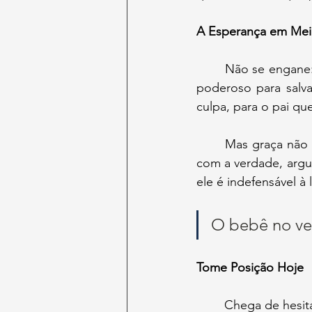
A Esperança em Mei
	Não se engane: o aborto é um mal terrível, mas não é o fim da história. Nosso Deus é 
poderoso para salva
culpa, para o pai qu
	Mas graça não é licença para silêncio. É um chamado à ação. Precisamos equipar-nos 
com a verdade, argu
ele é indefensável à 
O bebê no ven
Tome Posição Hoje
	Chega de hesit