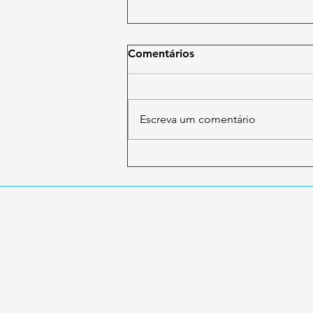
Comentários
Escreva um comentário
Nova Docu-série de Francis
Schaeffer e Everett Koop: O
QUE ACONTECEU COM A
RAÇA HUMANA