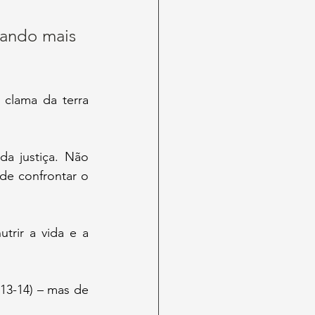
fando mais 
a justiça. Não 
de confrontar o 
trir a vida e a 