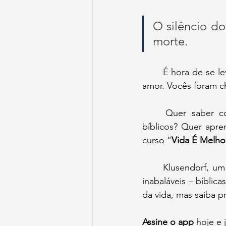
O silêncio do
morte. 
	É hora de se levantar como um exército de luz, armado com a verdade e movido pelo 
amor. Vocês foram c
	Quer saber como responder às mentiras do mundo com argumentos afiados e 
curso “
Vida É Melho
	Klusendorf, um mestre da apologética pró-vida, oferece ferramentas práticas e razões 
inabaláveis – bíblica
da vida, mas saiba p
Assine o app
 hoje e 