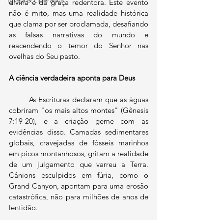
Igreja & Liderança
divina e da graça redentora. Este evento 
não é mito, mas uma realidade histórica 
que clama por ser proclamada, desafiando 
as falsas narrativas do mundo e 
reacendendo o temor do Senhor nas 
ovelhas do Seu pasto.
A ciência verdadeira aponta para Deus
	As Escrituras declaram que as águas 
cobriram "os mais altos montes" (Gênesis 
7:19-20), e a criação geme com as 
evidências disso. Camadas sedimentares 
globais, cravejadas de fósseis marinhos 
em picos montanhosos, gritam a realidade 
de um julgamento que varreu a Terra. 
Cânions esculpidos em fúria, como o 
Grand Canyon, apontam para uma erosão 
catastrófica, não para milhões de anos de 
lentidão. 