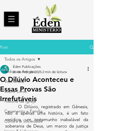
Post
Todos os Artigos
Éden Publicações
Todos os Artigos
26 de mar. de 2025
2 min de leitura
O Dilúvio Aconteceu e
Vida Cristã
Essas Provas São
Sobre Livros
Irrefutáveis
História da Igreja
	O Dilúvio, registrado em Gênesis, 
Casamento e Família
não é apenas uma história, é um fato 
verídico, um testemunho inabalável da 
Cultura & Sociedade
soberania de Deus, um marco da justiça 