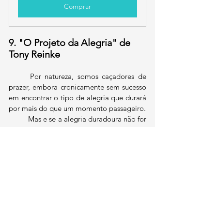
Comprar
9. "O Projeto da Alegria" de 
Tony Reinke
	Por natureza, somos caçadores de 
prazer, embora cronicamente sem sucesso 
em encontrar o tipo de alegria que durará 
por mais do que um momento passageiro.
	Mas e se a alegria duradoura não for 
encontrada? E se a felicidade mais 
profunda e permanente invadir nossas 
vidas, superar nosso tédio e finalmente 
nos saturar? E se a verdadeira alegria 
estiver fora do nosso alcance, mas ela nos 
alcança?
	O aclamado escritor Tony Reinke 
nos ensina como podemos abraçar a 
verdadeira alegria e o porquê ela vem até 