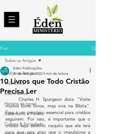
Post
Todos os Artigos
Éden Publicações
Todos os Artigos
31 de dez. de 2022
5 min de leitura
10 Livros que Todo Cristão
Vida Cristã
Precisa Ler
Sobre Livros
	Charles H. Spurgeon dizia: "Visite 
História da Igreja
muitos bons livros, mas viva na Bíblia". 
Esse é um princípio essencial para cristãos 
Casamento e Família
seguirem. Por isso, é importante que o 
Cultura & Sociedade
cristão seja seletivo naquilo que ele lerá 
para que seja algo que o impulsione a 