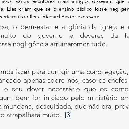
isso, vários escritores mais antigos disseram que a
ja. Eles criam que se o ensino bíblico fosse negligenc
seria muito eficaz. Richard Baxter escreveu:
osa, o bem-estar e a glória da igreja e 
uito do governo e deveres da famí
ssa negligência arruinaremos tudo.
emos fazer para corrigir uma congregação,
lançado apenas sobre nós, caso os chefes 
m o seu dever necessário que os compe
lgum bem for iniciado pelo ministério em
ia mundana, descuidada, que não ora, prov
o atrapalhará muito...
[3]