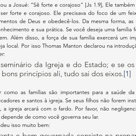
 a Josué: “Sê forte e corajoso” [Js 1.9], Ele também l
 ser forte e corajoso. Ele precisava do foco de um fei
entos de Deus e obedecê-los. Da mesma forma, as fa
nhecimento e sua prática. Se você deseja uma família fo
azem. Além disso, a força de sua família exercerá um i
eja local. Por isso Thomas Manton declarou na introduç
er
:
 seminário da Igreja e do Estado; e se os 
bons princípios ali, tudo sai dos eixos.
[1]
como as famílias são importantes para a saúde da ig
cadores e santos à igreja. Se seus filhos não forem ins
a igreja arcará com o fardo. Por favor, não negligencie
al depende de como você governa seu lar.
ndeu isso muito bem:
santa e bem governada consiste na prepar