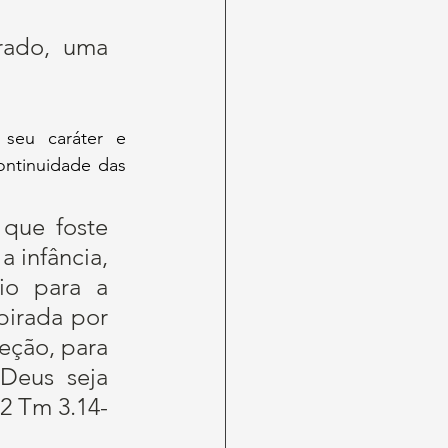
rado, uma 
seu caráter e 
ntinuidade das 
que foste 
 infância, 
io para a 
pirada por 
eção, para 
eus seja 
(2 Tm 3.14-