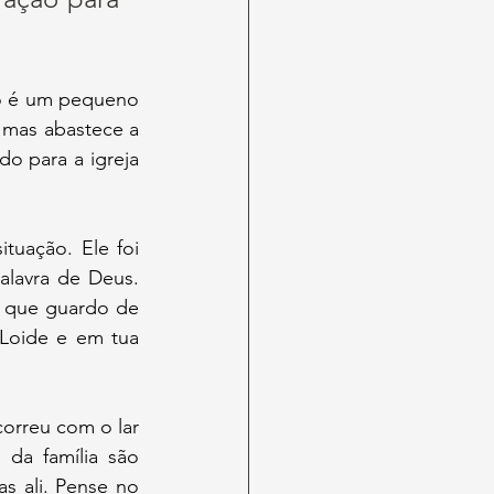
o é um pequeno 
, mas abastece a 
o para a igreja 
uação. Ele foi 
lavra de Deus. 
o que guardo de 
Loide e em tua 
orreu com o lar 
da família são 
s ali. Pense no 