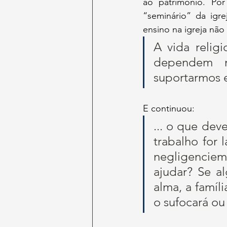
ao patrimônio. Por 
“seminário” da igre
ensino na igreja não 
A vida religi
dependem m
suportarmos e
E continuou:
... o que dev
trabalho for 
negligencie
ajudar? Se a
alma, a famíl
o sufocará ou 