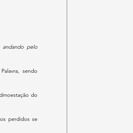
e andando pelo 
alavra, sendo 
 admoestação do 
os perdidos se 