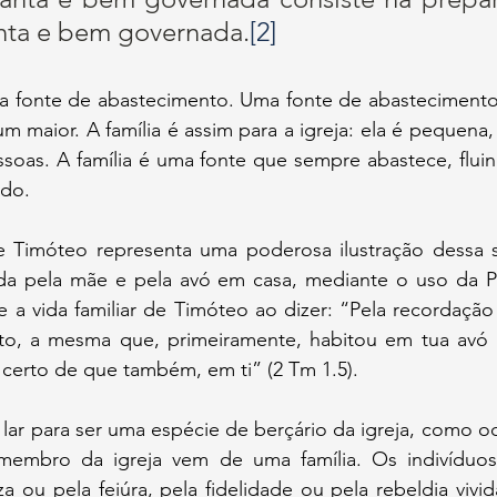
anta e bem governada.
[2]
a fonte de abastecimento. Uma fonte de abasteciment
um maior. A família é assim para a igreja: ela é pequena
soas. A família é uma fonte que sempre abastece, fluind
ndo.
 Timóteo representa uma poderosa ilustração dessa sit
da pela mãe e pela avó em casa, mediante o uso da Pa
e a vida familiar de Timóteo ao dizer: “Pela recordaçã
to, a mesma que, primeiramente, habitou em tua avó 
certo de que também, em ti” (2 Tm 1.5).
lar para ser uma espécie de berçário da igreja, como oc
embro da igreja vem de uma família. Os indivíduos 
 ou pela feiúra, pela fidelidade ou pela rebeldia vivida