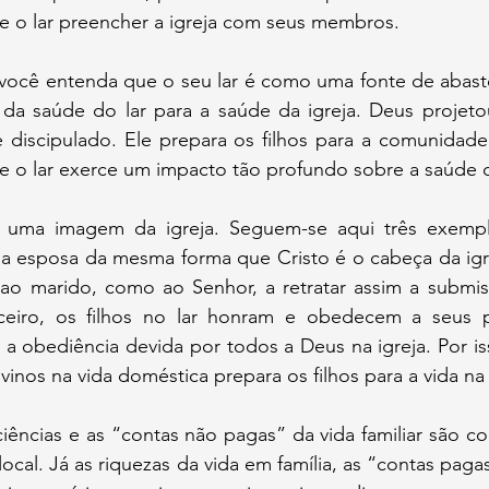
de o lar preencher a igreja com seus membros.
 você entenda que o seu lar é como uma fonte de abaste
 da saúde do lar para a saúde da igreja. Deus projetou
iscipulado. Ele prepara os filhos para a comunidade 
ue o lar exerce um impacto tão profundo sobre a saúde d
é uma imagem da igreja. Seguem-se aqui três exemplo
a esposa da mesma forma que Cristo é o cabeça da igre
o marido, como ao Senhor, a retratar assim a submis
rceiro, os filhos no lar honram e obedecem a seus p
 a obediência devida por todos a Deus na igreja. Por is
nos na vida doméstica prepara os filhos para a vida na 
ciências e as “contas não pagas” da vida familiar são co
 local. Já as riquezas da vida em família, as “contas pag