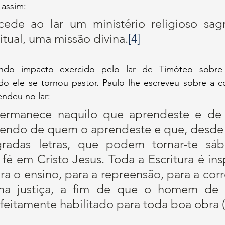
 assim:
cede ao lar um ministério religioso sag
itual, uma missão divina.
[4]
ndo impacto exercido pelo lar de Timóteo sobre 
 ele se tornou pastor. Paulo lhe escreveu sobre a co
endeu no lar:
ermanece naquilo que aprendeste e de 
bendo de quem o aprendeste e que, desde a
radas letras, que podem tornar-te sáb
 fé em Cristo Jesus. Toda a Escritura é ins
ra o ensino, para a repreensão, para a corr
na justiça, a fim de que o homem de D
rfeitamente habilitado para toda boa obra 