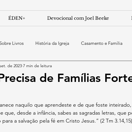
ÉDEN+
Devocional com Joel Beeke
Sobre Livros
História da Igreja
Casamento e Família
set. de 2023
7 min de leitura
Precisa de Famílias Fort
anece naquilo que aprendeste e de que foste inteirado
 que, desde a infância, sabes as sagradas letras, que p
 para a salvação pela fé em Cristo Jesus.” (2 Tm 3.14,15