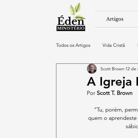
Artigos
Todos os Artigos
Vida Cristã
Scott Brown
12 de 
Igreja & Liderança
A Igreja 
Por 
Scott T. Brown
“Tu, porém, perm
quem o aprendeste e
sábio