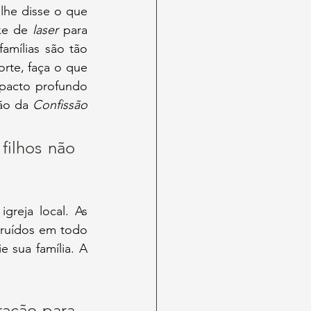
he disse o que 
xe de 
laser
 para 
mílias são tão 
rte, faça o que 
mpacto profundo 
ão da 
Confissão 
filhos não 
reja local. As 
truídos em todo 
 sua família. A 
ação para 