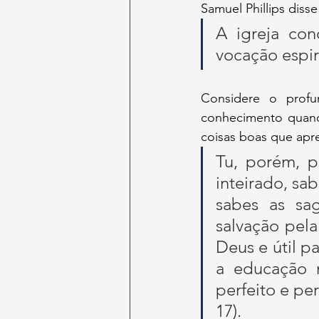
Samuel Phillips disse
A igreja con
vocação espir
Considere o profu
conhecimento quando
coisas boas que apr
Tu, porém, p
inteirado, sa
sabes as sag
salvação pela
Deus e útil pa
a educação 
perfeito e pe
17).