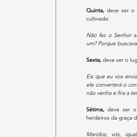
Quinta,
 deve ser o 
cultivada:
Não fez o Senhor s
um? Porque buscava
Sexta,
 deve ser o lu
Eis que eu vos envia
ele converterá o cor
não venha e fira a t
Sétima,
 deve ser o
herdeiros da graça d
Maridos, vós, igua