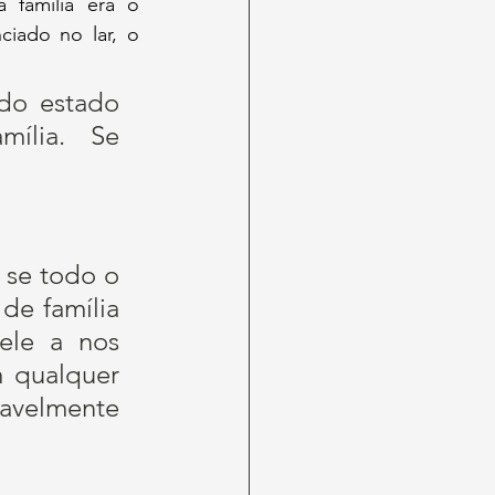
 família era o 
iado no lar, o 
do estado 
lia. Se 
 se todo o 
de família 
le a nos 
 qualquer 
avelmente 