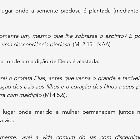
lugar onde a semente piedosa é plantada (mediante 
omente um, mesmo que lhe sobrasse o espírito? E po
 uma descendência piedosa. 
(Ml 2.15 - NAA).
gar onde a maldição de Deus é afastada:
rei o profeta Elias, antes que venha o grande e terrível
ação dos pais aos filhos e o coração dos filhos a seus pa
erra com maldição
 (Ml 4.5,6).
 lugar onde marido e mulher permanecem juntos n
a vida:
lmente, vivei a vida comum do lar, com discernime