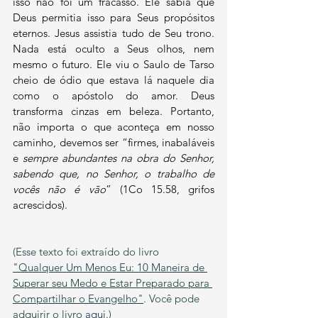
isso não foi um fracasso. Ele sabia que 
Deus permitia isso para Seus propósitos 
eternos. Jesus assistia tudo de Seu trono. 
Nada está oculto a Seus olhos, nem 
mesmo o futuro. Ele viu o Saulo de Tarso 
cheio de ódio que estava lá naquele dia 
como o apóstolo do amor. Deus 
transforma cinzas em beleza. Portanto, 
não importa o que aconteça em nosso 
caminho, devemos ser “firmes, inabaláveis 
e 
sempre abundantes na obra do Senhor, 
sabendo que, no Senhor, o trabalho de 
vocês não é vão
” (1Co 15.58, grifos 
acrescidos).
(Esse texto foi extraído do livro 
"Qualquer Um Menos Eu: 10 Maneira de 
Superar seu Medo e Estar Preparado para 
Compartilhar o Evangelho"
. Você pode 
adquirir o livro 
aqui
.
)