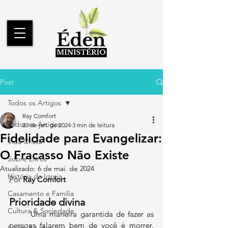
Post
Todos os Artigos
Ray Comfort
Todos os Artigos
23 de jan. de 2024
3 min de leitura
Fidelidade para Evangelizar:
Vida Cristã
O Fracasso Não Existe
Sobre Livros
Atualizado:
6 de mai. de 2024
História da Igreja
Por 
Ray Comfort
Casamento e Família
Prioridade divina
Cultura & Sociedade
	Uma maneira garantida de fazer as 
pessoas falarem bem de você é morrer. 