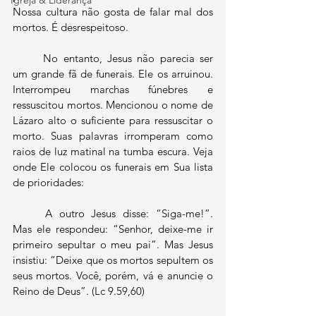
Igreja & Liderança
Nossa cultura não gosta de falar mal dos 
mortos. É desrespeitoso.
	No entanto, Jesus não parecia ser 
um grande fã de funerais. Ele os arruinou. 
Interrompeu marchas fúnebres e 
ressuscitou mortos. Mencionou o nome de 
Lázaro alto o suficiente para ressuscitar o 
morto. Suas palavras irromperam como 
raios de luz matinal na tumba escura. Veja 
onde Ele colocou os funerais em Sua lista 
de prioridades:
	A outro Jesus disse: “Siga-me!”. 
Mas ele respondeu: “Senhor, deixe-me ir 
primeiro sepultar o meu pai”. Mas Jesus 
insistiu: “Deixe que os mortos sepultem os 
seus mortos. Você, porém, vá e anuncie o 
Reino de Deus”. (Lc 9.59,60)