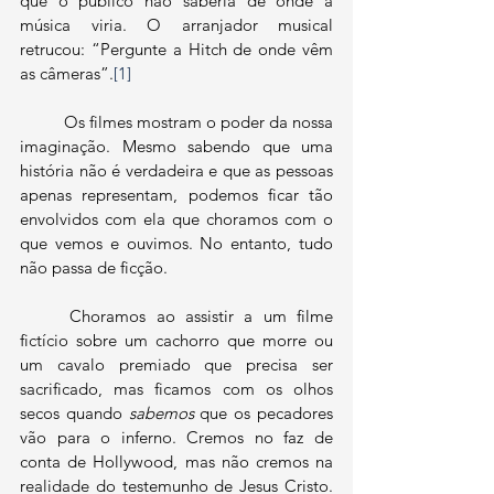
que o público não saberia de onde a 
música viria. O arranjador musical 
retrucou: “Pergunte a Hitch de onde vêm 
as câmeras”.
[1]
	Os filmes mostram o poder da nossa 
imaginação. Mesmo sabendo que uma 
história não é verdadeira e que as pessoas 
apenas representam, podemos ficar tão 
envolvidos com ela que choramos com o 
que vemos e ouvimos. No entanto, tudo 
não passa de ficção. 
	Choramos ao assistir a um filme 
fictício sobre um cachorro que morre ou 
um cavalo premiado que precisa ser 
sacrificado, mas ficamos com os olhos 
secos quando 
sabemos 
que
os pecadores 
vão para o inferno. Cremos no faz de 
conta de Hollywood, mas não cremos na 
realidade do testemunho de Jesus Cristo. 