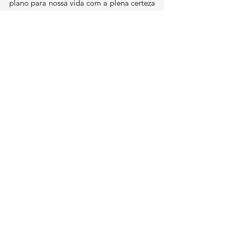
plano para nossa vida com a plena certeza 
de que nosso Pai celestial sempre sabe e 
faz o que é melhor para Suas filhas.
(O texto acima foi extraído do livro 
"
Nunca o Bastante: Confrontando 
Mentiras sobre Aparência e Sucesso  com 
a Esperança do Evangelho
" de Sarah Ivill. 
Você pode comprar o livro 
aqui
.
Posts Relacionados