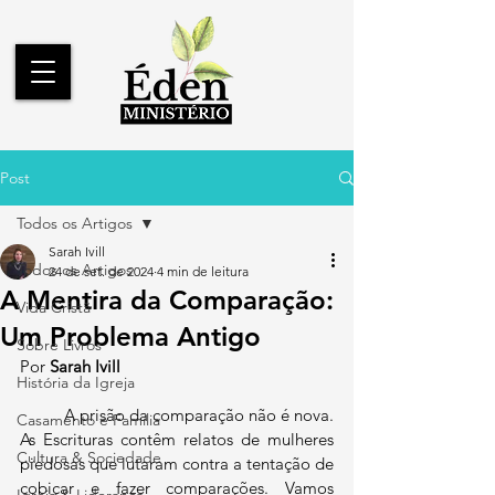
Post
Todos os Artigos
Sarah Ivill
Todos os Artigos
24 de set. de 2024
4 min de leitura
A Mentira da Comparação:
Vida Cristã
Um Problema Antigo
Sobre Livros
Por 
Sarah Ivill
História da Igreja
	A prisão da comparação não é nova. 
Casamento e Família
As Escrituras contêm relatos de mulheres 
Cultura & Sociedade
piedosas que lutaram contra a tentação de 
cobiçar e fazer comparações. Vamos 