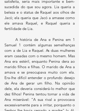
satisfeita, seria mais importante e bem-
sucedida do que sou agora. Lia queria a 
beleza e o status de Raquel aos olhos de 
Jacó; ela queria que Jacó a amasse como 
ele amava Raquel, e Raquel queria a 
fertilidade de Lia.
	A história de Ana e Penina em 1 
Samuel 1 contém algumas semelhanças 
com a de Lia e Raquel. As duas mulheres 
eram casadas com o mesmo homem. Mas 
Ana era estéril, enquanto Penina dera ao 
marido filhos e filhas. O marido de Ana a 
amava e se preocupava muito com ela. 
Era-lhe difícil entender o profundo desejo 
de Ana de gerar um filho. Na opinião 
dele, ela deveria considerá-lo melhor que 
dez filhos! Penina tentou tornar a vida de 
Ana miserável: “A sua rival a provocava 
excessivamente para a irritar, porquanto o 
Senhor lhe havia cerrado a madre” (v. 6). 