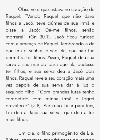
	Observe o que estava no coração de 
Raquel: “Vendo Raquel que não dava 
filhos a Jacó, teve ciúmes de sua irmã e 
disse a Jacó: Dá-me filhos, senão 
morrerei” (Gn 30.1). Jacó ficou furioso 
com a ameaça de Raquel, lembrando-a de 
que era o Senhor, e não ele, que não lhe 
permitira ter filhos. Assim, Raquel deu sua 
serva a seu marido para que ela pudesse 
ter filhos, e sua serva deu a Jacó dois 
filhos. Raquel revela seu coração mais uma 
vez depois de sua serva dar à luz o 
segundo filho: “Com grandes lutas tenho 
competido com minha irmã e logrei 
prevalecer” (v. 8). Para não f icar para trás, 
Lia deu a Jacó sua serva, que deu à luz 
mais filhos.
	Um dia, o filho primogênito de Lia, 
Rúben, encontrou mandrágoras no campo 