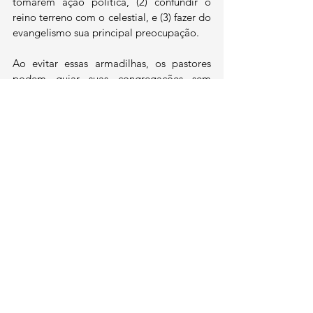
tomarem ação política, (2) confundir o 
reino terreno com o celestial, e (3) fazer do 
evangelismo sua principal preocupação.
Ao evitar essas armadilhas, os pastores 
podem guiar suas congregações sem 
comprometer a verdade bíblica nem 
defender políticas que vão contra a 
Palavra de Deus.
© J. Chase Davis, 2024.
Publicado com permissão. Texto publicado 
originalmente em:
3 Mistakes to Avoid in your Sermon on 
Politics - Clear Truth Media