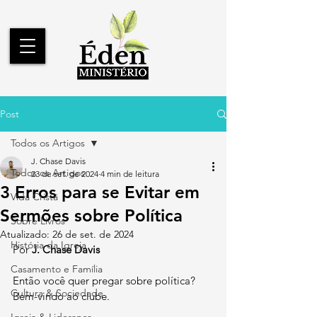
Post
Todos os Artigos
J. Chase Davis
Todos os Artigos
23 de set. de 2024
4 min de leitura
3 Erros para se Evitar em
Vida Cristã
Sermões sobre Política
Sobre Livros
Atualizado:
26 de set. de 2024
História da Igreja
Por 
J. Chase Davis
Casamento e Família
Então você quer pregar sobre política? 
Cultura & Sociedade
Bem-vindo ao clube.