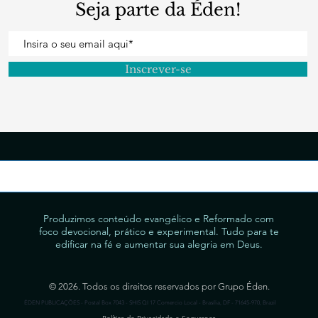
Seja parte da Éden!
Inscrever-se
Produzimos conteúdo evangélico e Reformado com
foco devocional, prático e experimental. Tudo para te
edificar na fé e aumentar sua alegria em Deus.
© 2026. Todos os direitos reservados por Grupo Éden.
ÉDEN PUBLICAÇÕES - Postal Box 7043 - SHIS QI 17 Comercio Local - Brasília, DF - 71645-970, Brazil