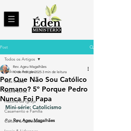
Post
Todos os Artigos
Rev. Ageu Magalhães
Todos os Artigos
10 de mar. de 2025
3 min de leitura
Por Que Não Sou Católico
Vida Cristã
Romano? 5º Porque Pedro
Sobre Livros
Nunca Foi Papa
História da Igreja
Mini-série: Catolicismo
Casamento e Família
Por 
Rev. Ageu Magalhães
Cultura & Sociedade