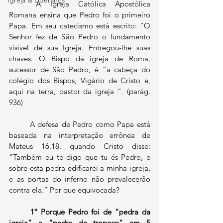
Igreja & Liderança
	A Igreja Católica Apostólica 
Romana ensina que Pedro foi o primeiro 
Papa. Em seu catecismo está escrito: “O 
Senhor fez de São Pedro o fundamento 
visível de sua Igreja. Entregou-lhe suas 
chaves. O Bispo da igreja de Roma, 
sucessor de São Pedro, é “a cabeça do 
colégio dos Bispos, Vigário de Cristo e, 
aqui na terra, pastor da igreja “. (parág. 
936)
	A defesa de Pedro como Papa está 
baseada na interpretação errônea de 
Mateus 16.18, quando Cristo disse: 
“Também eu te digo que tu és Pedro, e 
sobre esta pedra edificarei a minha igreja, 
e as portas do inferno não prevalecerão 
contra ela.” Por que equivocada?
1º Porque Pedro foi de “pedra da 
igreja” a “pedra de tropeço” em 5 