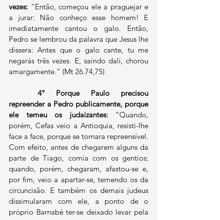
vezes: 
“Então, começou ele a praguejar e 
a jurar: Não conheço esse homem! E 
imediatamente cantou o galo. Então, 
Pedro se lembrou da palavra que Jesus lhe 
dissera: Antes que o galo cante, tu me 
negarás três vezes. E, saindo dali, chorou 
amargamente.” (Mt 26.74,75)
4º Porque Paulo precisou 
repreender a Pedro publicamente, porque 
ele temeu os judaizantes:
 “Quando, 
porém, Cefas veio a Antioquia, resisti-lhe 
face a face, porque se tornara repreensível. 
Com efeito, antes de chegarem alguns da 
parte de Tiago, comia com os gentios; 
quando, porém, chegaram, afastou-se e, 
por fim, veio a apartar-se, temendo os da 
circuncisão. E também os demais judeus 
dissimularam com ele, a ponto de o 
próprio Barnabé ter-se deixado levar pela 