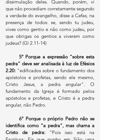
dissimulação deles. Quando, porém, vi 
que não procediam corretamente segundo 
a verdade do evangelho, disse a Cefas, na 
presença de todos: se, sendo tu judeu, 
vives como gentio e não como judeu, por 
que obrigas os gentios a viverem como 
judeus? (Gl 2.11-14)
5º Porque a expressão “sobre esta 
pedra” deve ser analisada à luz de Efésios 
2.20: 
“edificados sobre o fundamento dos 
apóstolos e profetas, sendo ele mesmo, 
Cristo Jesus, a pedra angular”. O 
fundamento da Igreja é formado pelos 
apóstolos e profetas, e Cristo é a pedra 
angular, não Pedro.
6º Porque o próprio Pedro não se 
identifica como “a pedra”, mas chama a 
Cristo de pedra: 
“Pois isso está na 
Escritura: Eis que ponho em Sião uma 