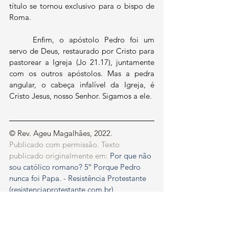
título se tornou exclusivo para o bispo de 
Roma.
	Enfim, o apóstolo Pedro foi um 
servo de Deus, restaurado por Cristo para 
pastorear a Igreja (Jo 21.17), juntamente 
com os outros apóstolos. Mas a pedra 
angular, o cabeça infalível da Igreja, é 
Cristo Jesus, nosso Senhor. Sigamos a ele.
© Rev. Ageu Magalhães, 2022.
Publicado com permissão. Texto 
publicado originalmente em:
Por que não 
sou católico romano? 5º Porque Pedro 
nunca foi Papa. - Resistência Protestante 
(
resistenciaprotestante.com.br
)