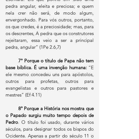
pedra angular, eleita e preciosa; e quem 
nela crer não será, de modo algum, 
envergonhado. Para vós outros, portanto, 
os que credes, é a preciosidade; mas, para 
os descrentes, A pedra que os construtores 
rejeitaram, essa veio a ser a principal 
pedra, angular” (1Pe 2.6,7)
7º Porque o título de Papa não tem 
base bíblica. É uma invenção humana: 
“E 
ele mesmo concedeu uns para apóstolos, 
outros para profetas, outros para 
evangelistas e outros para pastores e 
mestres” (Ef 4.11)
8º Porque a História nos mostra que 
o Papado surgiu muito tempo depois de 
Pedro
. O título foi usado, durante vários 
séculos, para designar todos os bispos do 
Ocidente. Apenas a partir do século 11 o 