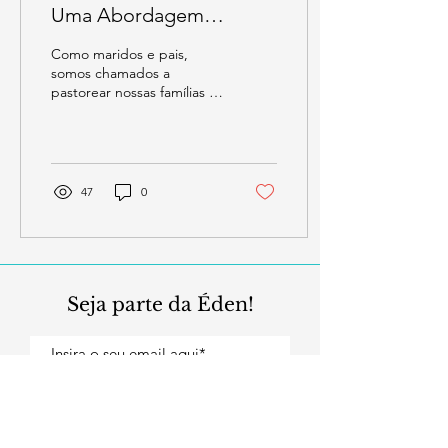
Uma Abordagem
Deliberada para Guiar
Como maridos e pais,
Nossas Filhas no
somos chamados a
pastorear nossas famílias —
Namoro
a liderá-las e protegê-las,
tanto física quanto
espiritualmente.
47
0
Seja parte da Éden!
Inscrever-se