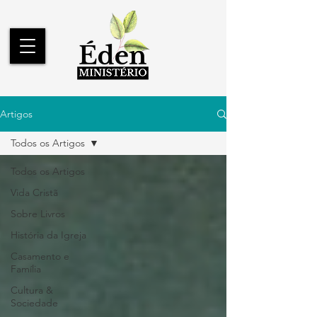
Artigos
Todos os Artigos
Todos os Artigos
Vida Cristã
Sobre Livros
História da Igreja
Casamento e
Família
Cultura &
Sociedade